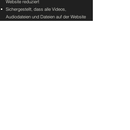
Website reduziert
Sichergestellt, dass alle Videos,
Audiodateien und Dateien auf der Website
zugänglich sind
Anfragen, Probleme und Vorschläge
Falls du ein Problem mit der
Barrierefreiheit auf der Website findest
oder weitere Hilfe benötigst, kannst du uns
gerne über den Koordinator für
Barrierefreiheit der Organisation
kontaktieren:
Tim Szallies
t.szallies@paedpain.de
Vautierstr. 73, 40235 Düsseldorf
info@paedpain.de