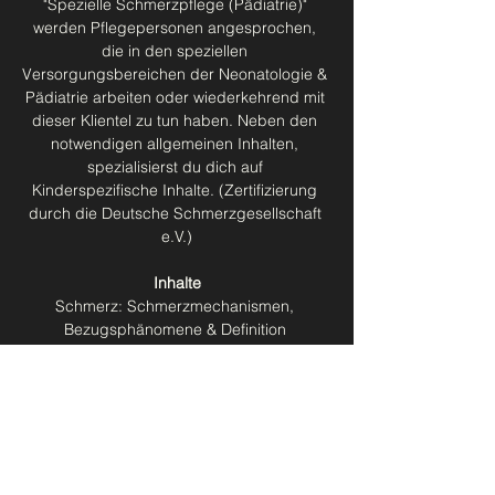
"Spezielle Schmerzpflege (Pädiatrie)" 
werden Pflegepersonen angesprochen, 
die in den speziellen 
Versorgungsbereichen der Neonatologie & 
Pädiatrie arbeiten oder wiederkehrend mit 
dieser Klientel zu tun haben. Neben den 
notwendigen allgemeinen Inhalten, 
spezialisierst du dich auf 
Kinderspezifische Inhalte. (Zertifizierung 
durch die Deutsche Schmerzgesellschaft 
e.V.)
Inhalte
Schmerz: Schmerzmechanismen, 
Bezugsphänomene & Definition 
Entwicklung der Nozizeption
Multidimensionalität Schmerz
Spezielles Schmerzassessment (initiales 
Assessment, Schmerzerhebung) in der 
Pädiatrie & Neonatologie