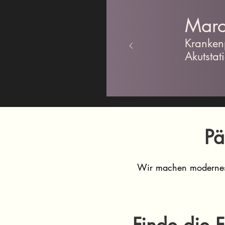
Marc
Kranken
Akutstat
Pä
Wir machen modernes 