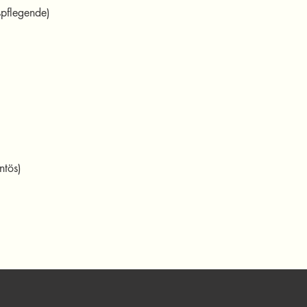
spflegende)
ntös)