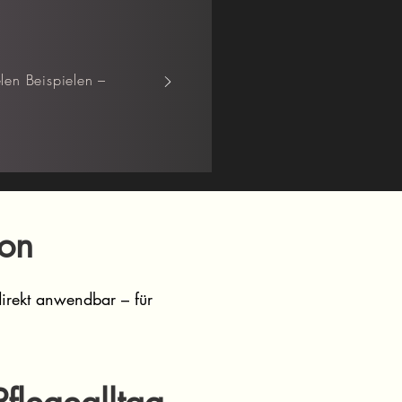
elen Beispielen –
ion
rekt anwendbar – für