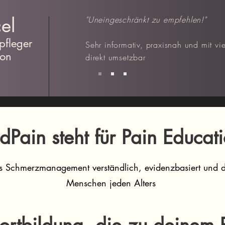
el
"Uneingeschränkt zu empfehlen!"
pfleger
Sehr informativ, praxisnah und mit vi
ion
direkt umsetzbar
dPain steht für Pain Educat
Schmerzmanagement verständlich, evidenzbasiert und di
Menschen jeden Alters